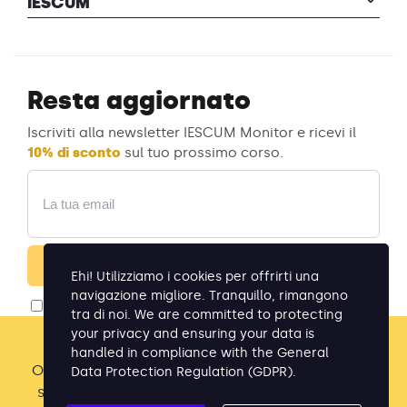
IESCUM
Resta aggiornato
Iscriviti alla newsletter IESCUM Monitor e ricevi il
10% di sconto
sul tuo prossimo corso.
Email
Iscriviti
Ehi! Utilizziamo i cookies per offrirti una
navigazione migliore. Tranquillo, rimangono
Acconsento al trattamento dei dati per la
tra di noi. We are committed to protecting
newsletter (
privacy policy
)
your privacy and ensuring your data is
☀️ ESTATE DI PROMOZIONI SPECIALI
handled in compliance with the
General
Ogni settimana di agosto, nuovi eventi formativi
Data Protection Regulation (GDPR)
.
Prosopo
scontati: -10%, cumulabile con l’early booking,