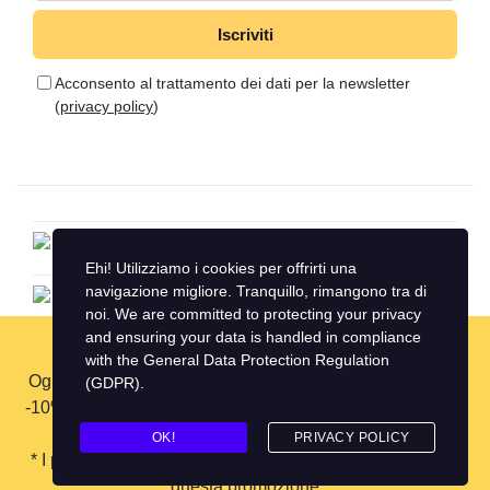
Iscriviti
Acconsento al trattamento dei dati per la newsletter
(
privacy policy
)
Ehi! Utilizziamo i cookies per offrirti una
navigazione migliore. Tranquillo, rimangono tra di
noi. We are committed to protecting your privacy
and ensuring your data is handled in compliance
☀️ ESTATE DI PROMOZIONI SPECIALI
IESCUM - A non profit organization è iscritta al nr. 183 AS del Registro Provinciale
with the
General Data Protection Regulation
delle Associazioni di Promozione Sociale
Ogni settimana di agosto, nuovi eventi formativi scontati:
(GDPR)
.
Privacy Policy
Cookie Policy
-10%, cumulabile con l’early booking, inserendo il codice
ESTATE26
.
OK!
PRIVACY POLICY
* I percorsi di benessere psicologico non sono inclusi in
questa promozione