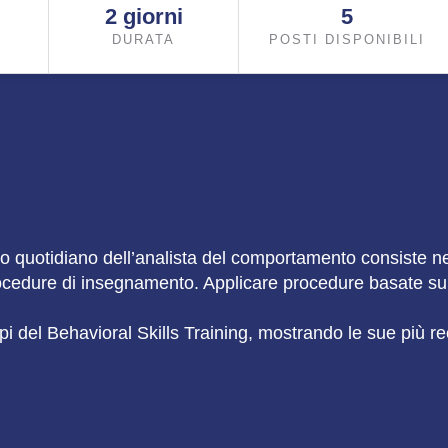
2 giorni
5
DURATA
POSTI DISPONIBILI
ro quotidiano dell’analista del comportamento consiste n
rocedure di insegnamento. Applicare procedure basate sul
ipi del Behavioral Skills Training, mostrando le sue più re