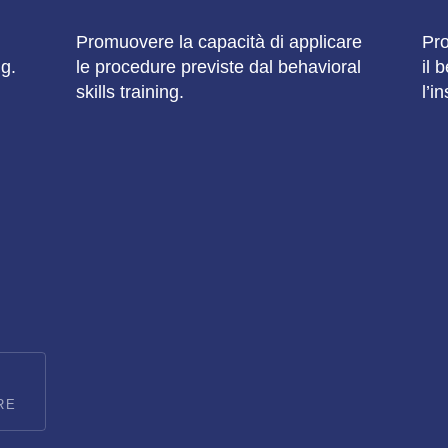
Promuovere la capacità di applicare
Pro
ng.
le procedure previste dal behavioral
il 
skills training.
l’i
RE